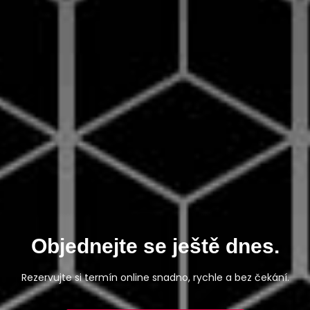
Objednejte se ještě dnes.
Rezervujte si termín online snadno, rychle a bez čekání.